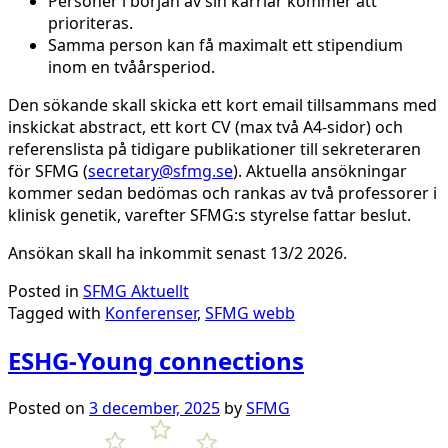
Personer i början av sin karriär kommer att
prioriteras.
Samma person kan få maximalt ett stipendium
inom en tvåårsperiod.
Den sökande skall skicka ett kort email tillsammans med
inskickat abstract, ett kort CV (max två A4-sidor) och
referenslista på tidigare publikationer till sekreteraren
för SFMG (
secretary@sfmg.se
). Aktuella ansökningar
kommer sedan bedömas och rankas av två professorer i
klinisk genetik, varefter SFMG:s styrelse fattar beslut.
Ansökan skall ha inkommit senast 13/2 2026.
Posted in
SFMG Aktuellt
Tagged with
Konferenser
,
SFMG webb
ESHG-Young connections
Posted on
3 december, 2025
by
SFMG