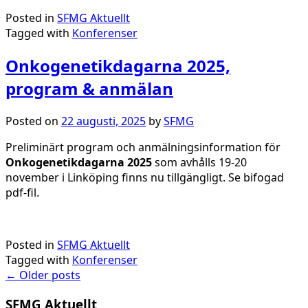
Posted in
SFMG Aktuellt
Tagged with
Konferenser
Onkogenetikdagarna 2025,
program & anmälan
Posted on
22 augusti, 2025
by
SFMG
Preliminärt program och anmälningsinformation för
Onkogenetikdagarna 2025
som avhålls 19-20
november i Linköping finns nu tillgängligt. Se bifogad
pdf-fil.
Posted in
SFMG Aktuellt
Tagged with
Konferenser
Posts
←
Older posts
navigation
SFMG Aktuellt