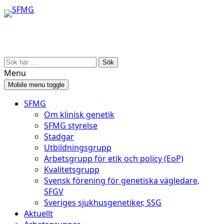
Skip
Skip
to
to
content
main
menu
Search
for:
Menu
Mobile menu toggle
SFMG
Om klinisk genetik
SFMG styrelse
Stadgar
Utbildningsgrupp
Arbetsgrupp för etik och policy (EoP)
Kvalitetsgrupp
Svensk förening för genetiska vägledare,
SFGV
Sveriges sjukhusgenetiker, SSG
Aktuellt