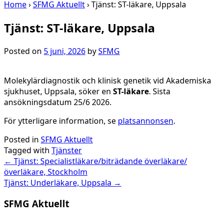
Home
›
SFMG Aktuellt
›
Tjänst: ST-läkare, Uppsala
Tjänst: ST-läkare, Uppsala
Posted on
5 juni, 2026
by
SFMG
Molekylärdiagnostik och klinisk genetik vid Akademiska
sjukhuset, Uppsala, söker en
ST-läkare
. Sista
ansökningsdatum 25/6 2026.
För ytterligare information, se
platsannonsen
.
Posted in
SFMG Aktuellt
Tagged with
Tjänster
Post
←
Tjänst: Specialistläkare/biträdande överläkare/
överläkare, Stockholm
navigation
Tjänst: Underläkare, Uppsala
→
SFMG Aktuellt