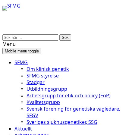
Skip
Skip
to
to
content
main
menu
Search
for:
Menu
Mobile menu toggle
SFMG
Om klinisk genetik
SFMG styrelse
Stadgar
Utbildningsgrupp
Arbetsgrupp för etik och policy (EoP)
Kvalitetsgrupp
Svensk förening för genetiska vägledare,
SFGV
Sveriges sjukhusgenetiker, SSG
Aktuellt