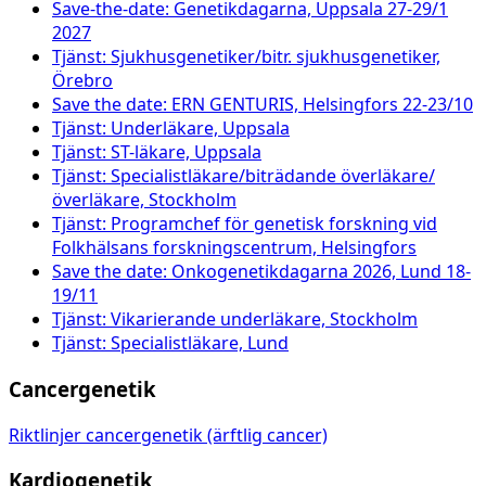
Save-the-date: Genetikdagarna, Uppsala 27-29/1
2027
Tjänst: Sjukhusgenetiker/bitr. sjukhusgenetiker,
Örebro
Save the date: ERN GENTURIS, Helsingfors 22-23/10
Tjänst: Underläkare, Uppsala
Tjänst: ST-läkare, Uppsala
Tjänst: Specialistläkare/biträdande överläkare/
överläkare, Stockholm
Tjänst: Programchef för genetisk forskning vid
Folkhälsans forskningscentrum, Helsingfors
Save the date: Onkogenetikdagarna 2026, Lund 18-
19/11
Tjänst: Vikarierande underläkare, Stockholm
Tjänst: Specialistläkare, Lund
Cancergenetik
Riktlinjer cancergenetik (ärftlig cancer)
Kardiogenetik