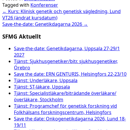
Tagged with
Konferenser
Post
←
Kurs: Klinisk genetik och genetisk vägledning, Lund
VT26 (ändrat kursdatum)
navigation
Save-the-date: Genetikdagarna 2026
→
SFMG Aktuellt
Save-the-date: Genetikdagarna, Uppsala 27-29/1
2027
Tjänst: Sjukhusgenetiker/bitr. sjukhusgenetiker,
Örebro
Save the date: ERN GENTURIS, Helsingfors 22-23/10
Tjänst: Underläkare, Uppsala
Tjänst: ST-läkare, Uppsala
Tjänst: Specialistläkare/biträdande överläkare/
överläkare, Stockholm
Tjänst: Programchef för genetisk forskning vid
Folkhälsans forskningscentrum, Helsingfors
Save the date: Onkogenetikdagarna 2026, Lund 18-
19/11