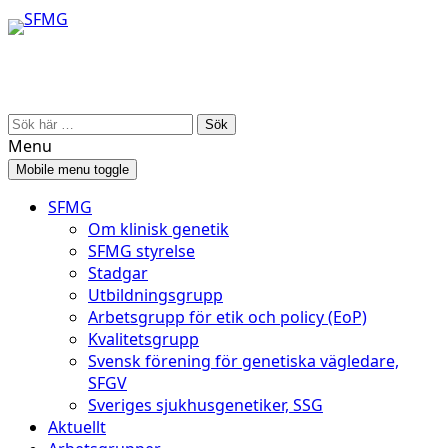
Skip
Skip
to
to
content
main
menu
Search
for:
Menu
Mobile menu toggle
SFMG
Om klinisk genetik
SFMG styrelse
Stadgar
Utbildningsgrupp
Arbetsgrupp för etik och policy (EoP)
Kvalitetsgrupp
Svensk förening för genetiska vägledare,
SFGV
Sveriges sjukhusgenetiker, SSG
Aktuellt