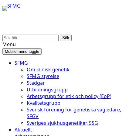
Skip
Skip
to
to
content
main
menu
Search
for:
Menu
Mobile menu toggle
SFMG
Om klinisk genetik
SFMG styrelse
Stadgar
Utbildningsgrupp
Arbetsgrupp för etik och policy (EoP)
Kvalitetsgrupp
Svensk förening för genetiska vägledare,
SFGV
Sveriges sjukhusgenetiker, SSG
Aktuellt