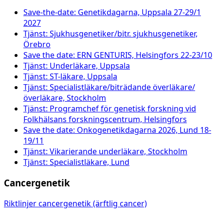
Save-the-date: Genetikdagarna, Uppsala 27-29/1
2027
Tjänst: Sjukhusgenetiker/bitr. sjukhusgenetiker,
Örebro
Save the date: ERN GENTURIS, Helsingfors 22-23/10
Tjänst: Underläkare, Uppsala
Tjänst: ST-läkare, Uppsala
Tjänst: Specialistläkare/biträdande överläkare/
överläkare, Stockholm
Tjänst: Programchef för genetisk forskning vid
Folkhälsans forskningscentrum, Helsingfors
Save the date: Onkogenetikdagarna 2026, Lund 18-
19/11
Tjänst: Vikarierande underläkare, Stockholm
Tjänst: Specialistläkare, Lund
Cancergenetik
Riktlinjer cancergenetik (ärftlig cancer)