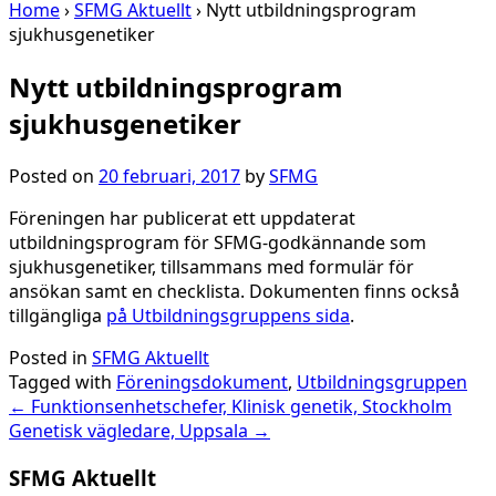
Home
›
SFMG Aktuellt
›
Nytt utbildningsprogram
sjukhusgenetiker
Nytt utbildningsprogram
sjukhusgenetiker
Posted on
20 februari, 2017
by
SFMG
Föreningen har publicerat ett uppdaterat
utbildningsprogram för SFMG-godkännande som
sjukhusgenetiker, tillsammans med formulär för
ansökan samt en checklista. Dokumenten finns också
tillgängliga
på Utbildningsgruppens sida
.
Posted in
SFMG Aktuellt
Tagged with
Föreningsdokument
,
Utbildningsgruppen
Post
←
Funktionsenhetschefer, Klinisk genetik, Stockholm
Genetisk vägledare, Uppsala
→
navigation
SFMG Aktuellt