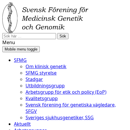
Skip
Skip
to
to
content
main
menu
Search
for:
Menu
Mobile menu toggle
SFMG
Om klinisk genetik
SFMG styrelse
Stadgar
Utbildningsgrupp
Arbetsgrupp för etik och policy (EoP)
Kvalitetsgrupp
Svensk förening för genetiska vägledare,
SFGV
Sveriges sjukhusgenetiker, SSG
Aktuellt