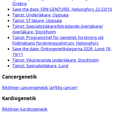
Örebro
Save the date: ERN GENTURIS, Helsingfors 22-23/10
Tjänst: Underläkare, Uppsala
Tjänst: ST-läkare, Uppsala
Tjänst: Specialistläkare/biträdande överläkare/
överläkare, Stockholm
Tjänst: Programchef för genetisk forskning vid
Folkhälsans forskningscentrum, Helsingfors
Save the date: Onkogenetikdagarna 2026, Lund 18-
19/11
Tjänst: Vikarierande underläkare, Stockholm
Tjänst: Specialistläkare, Lund
Cancergenetik
Riktlinjer cancergenetik (ärftlig cancer)
Kardiogenetik
Riktlinjer kardiogenetik