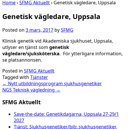
Home
›
SFMG Aktuellt
›
Genetisk vägledare, Uppsala
Genetisk vägledare, Uppsala
Posted on
3 mars, 2017
by
SFMG
Klinisk genetik vid Akademiska sjukhuset, Uppsala,
utlyser en tjänst som
genetisk
vägledare/sjuksköterska
. För ytterligare information,
se platsannonsen.
Posted in
SFMG Aktuellt
Tagged with
Tjänster
Post
←
Nytt utbildningsprogram sjukhusgenetiker
NGS Teknisk vägledning
→
navigation
SFMG Aktuellt
Save-the-date: Genetikdagarna, Uppsala 27-29/1
2027
Tjänst: Sjukhusgenetiker/bitr. sjukhusgenetiker,