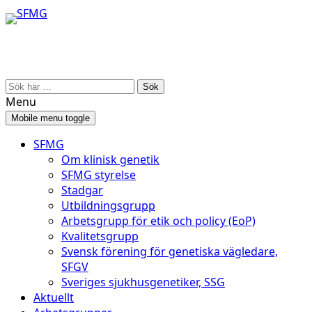
Skip
Skip
to
to
content
main
menu
Search
for:
Menu
Mobile menu toggle
SFMG
Om klinisk genetik
SFMG styrelse
Stadgar
Utbildningsgrupp
Arbetsgrupp för etik och policy (EoP)
Kvalitetsgrupp
Svensk förening för genetiska vägledare,
SFGV
Sveriges sjukhusgenetiker, SSG
Aktuellt