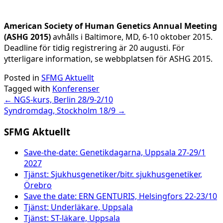
American Society of Human Genetics Annual Meeting
(ASHG 2015)
avhålls i Baltimore, MD, 6-10 oktober 2015.
Deadline för tidig registrering är 20 augusti. För
ytterligare information, se webbplatsen för ASHG 2015.
Posted in
SFMG Aktuellt
Tagged with
Konferenser
Post
←
NGS-kurs, Berlin 28/9-2/10
Syndromdag, Stockholm 18/9
→
navigation
SFMG Aktuellt
Save-the-date: Genetikdagarna, Uppsala 27-29/1
2027
Tjänst: Sjukhusgenetiker/bitr. sjukhusgenetiker,
Örebro
Save the date: ERN GENTURIS, Helsingfors 22-23/10
Tjänst: Underläkare, Uppsala
Tjänst: ST-läkare, Uppsala