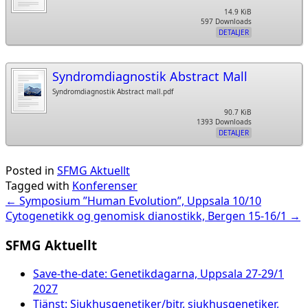
14.9 KiB
597 Downloads
DETALJER
Syndromdiagnostik Abstract Mall
Syndromdiagnostik Abstract mall.pdf
90.7 KiB
1393 Downloads
DETALJER
Posted in
SFMG Aktuellt
Tagged with
Konferenser
Post
←
Symposium ”Human Evolution”, Uppsala 10/10
Cytogenetikk og genomisk dianostikk, Bergen 15-16/1
→
navigation
SFMG Aktuellt
Save-the-date: Genetikdagarna, Uppsala 27-29/1
2027
Tjänst: Sjukhusgenetiker/bitr. sjukhusgenetiker,