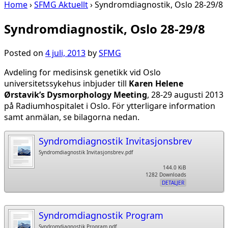
Home
›
SFMG Aktuellt
›
Syndromdiagnostik, Oslo 28-29/8
Syndromdiagnostik, Oslo 28-29/8
Posted on
4 juli, 2013
by
SFMG
Avdeling for medisinsk genetikk vid Oslo
universitetssykehus inbjuder till
Karen Helene
Ørstavik’s Dysmorphology Meeting
, 28-29 augusti 2013
på Radiumhospitalet i Oslo. För ytterligare information
samt anmälan, se bilagorna nedan.
Syndromdiagnostik Invitasjonsbrev
Syndromdiagnostik Invitasjonsbrev.pdf
144.0 KiB
1282 Downloads
DETALJER
Syndromdiagnostik Program
Syndromdiagnostik Program.pdf