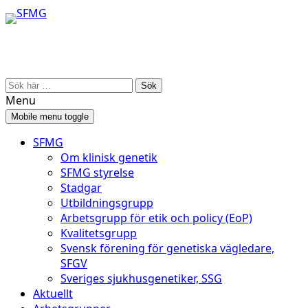
Skip
Skip
to
to
content
main
menu
Search
for:
Menu
Mobile menu toggle
SFMG
Om klinisk genetik
SFMG styrelse
Stadgar
Utbildningsgrupp
Arbetsgrupp för etik och policy (EoP)
Kvalitetsgrupp
Svensk förening för genetiska vägledare,
SFGV
Sveriges sjukhusgenetiker, SSG
Aktuellt