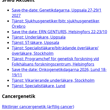
Save-the-date: Genetikdagarna, Uppsala 27-29/1
2027
Tjänst: Sjukhusgenetiker/bitr. sjukhusgenetiker,
Örebro
Save the date: ERN GENTURIS, Helsingfors 22-23/10
Tjänst: Underläkare, Uppsala
Tjänst: ST-läkare, Uppsala
Tjänst: Specialistläkare/biträdande överläkare/
överläkare, Stockholm
Tjänst: Programchef för genetisk forskning vid
Folkhälsans forskningscentrum, Helsingfors
Save the date: Onkogenetikdagarna 2026, Lund 18-
19/11
Tjänst: Vikarierande underläkare, Stockholm
Tjänst: Specialistläkare, Lund
Cancergenetik
Riktlinjer cancergenetik (ärftlig cancer)