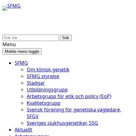
Skip
Skip
to
to
content
main
menu
Search
for:
Menu
Mobile menu toggle
SFMG
Om klinisk genetik
SFMG styrelse
Stadgar
Utbildningsgrupp
Arbetsgrupp för etik och policy (EoP)
Kvalitetsgrupp
Svensk förening för genetiska vägledare,
SFGV
Sveriges sjukhusgenetiker, SSG
Aktuellt