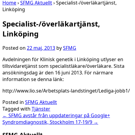
Home
›
SFMG Aktuellt
›
Specialist-/överläkartjänst,
Linköping
Specialist-/överläkartjänst,
Linköping
Posted on
22 maj, 2013
by
SFMG
Avdelningen för Klinisk genetik i Linköping utlyser en
tillsvidaretjänst som specialistläkare/överläkare. Sista
ansökningsdag är den 16 juni 2013. För närmare
information se denna länk:
http://www.lio.se/Arbetsplats-landstinget/Lediga-jobb1/
Posted in
SFMG Aktuellt
Tagged with
Tjänster
Post
←
SFMG avstår från uppdateringar på Google+
Syndromdiagnostik, Stockholm 17-19/9
→
navigation
SFMG Aktuellt