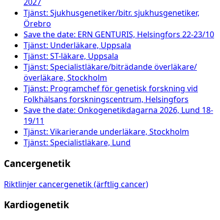
2027
Tjänst: Sjukhusgenetiker/bitr. sjukhusgenetiker,
Örebro
Save the date: ERN GENTURIS, Helsingfors 22-23/10
Tjänst: Underläkare, Uppsala
Tjänst: ST-läkare, Uppsala
Tjänst: Specialistläkare/biträdande överläkare/
överläkare, Stockholm
Tjänst: Programchef för genetisk forskning vid
Folkhälsans forskningscentrum, Helsingfors
Save the date: Onkogenetikdagarna 2026, Lund 18-
19/11
Tjänst: Vikarierande underläkare, Stockholm
Tjänst: Specialistläkare, Lund
Cancergenetik
Riktlinjer cancergenetik (ärftlig cancer)
Kardiogenetik