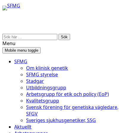
Skip
Skip
to
to
content
main
menu
Search
for:
Menu
Mobile menu toggle
SFMG
Om klinisk genetik
SFMG styrelse
Stadgar
Utbildningsgrupp
Arbetsgrupp för etik och policy (EoP)
Kvalitetsgrupp
Svensk förening för genetiska vägledare,
SFGV
Sveriges sjukhusgenetiker, SSG
Aktuellt