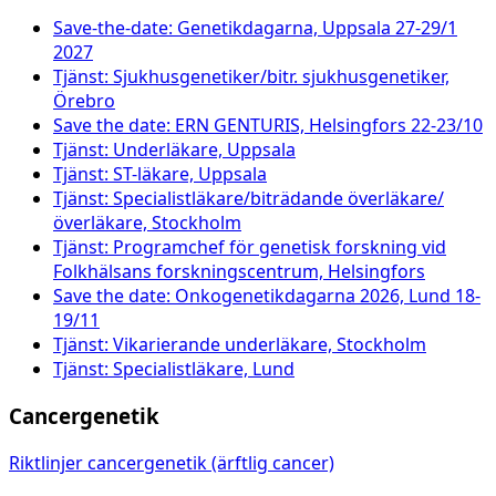
Save-the-date: Genetikdagarna, Uppsala 27-29/1
2027
Tjänst: Sjukhusgenetiker/bitr. sjukhusgenetiker,
Örebro
Save the date: ERN GENTURIS, Helsingfors 22-23/10
Tjänst: Underläkare, Uppsala
Tjänst: ST-läkare, Uppsala
Tjänst: Specialistläkare/biträdande överläkare/
överläkare, Stockholm
Tjänst: Programchef för genetisk forskning vid
Folkhälsans forskningscentrum, Helsingfors
Save the date: Onkogenetikdagarna 2026, Lund 18-
19/11
Tjänst: Vikarierande underläkare, Stockholm
Tjänst: Specialistläkare, Lund
Cancergenetik
Riktlinjer cancergenetik (ärftlig cancer)