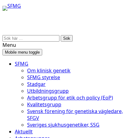
Skip
Skip
to
to
content
main
menu
Search
for:
Menu
Mobile menu toggle
SFMG
Om klinisk genetik
SFMG styrelse
Stadgar
Utbildningsgrupp
Arbetsgrupp för etik och policy (EoP)
Kvalitetsgrupp
Svensk förening för genetiska vägledare,
SFGV
Sveriges sjukhusgenetiker, SSG
Aktuellt