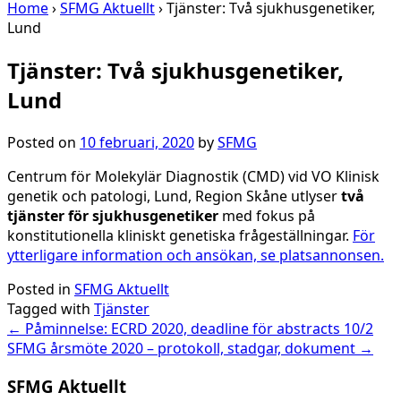
Home
›
SFMG Aktuellt
›
Tjänster: Två sjukhusgenetiker,
Lund
Tjänster: Två sjukhusgenetiker,
Lund
Posted on
10 februari, 2020
by
SFMG
Centrum för Molekylär Diagnostik (CMD) vid VO Klinisk
genetik och patologi, Lund, Region Skåne utlyser
två
tjänster för sjukhusgenetiker
med fokus på
konstitutionella kliniskt genetiska frågeställningar.
För
ytterligare information och ansökan, se platsannonsen.
Posted in
SFMG Aktuellt
Tagged with
Tjänster
Post
←
Påminnelse: ECRD 2020, deadline för abstracts 10/2
SFMG årsmöte 2020 – protokoll, stadgar, dokument
→
navigation
SFMG Aktuellt