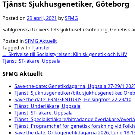
Tjänst: Sjukhusgenetiker, Göteborg
Posted on
29 april, 2021
by
SFMG
Sahlgrenska Universitetssjukhuset i Göteborg, Genetisk a
Posted in
SFMG Aktuellt
Tagged with
Tjänster
Post
←
Skrivelse till Socialstyrelsen: Klinisk genetik och NHV
Tjänst: ST-läkare, Uppsala
→
navigation
SFMG Aktuellt
Save-the-date: Genetikdagarna, Uppsala 27-29/1 202
Tjänst: Sjukhusgenetiker/bitr. sjukhusgenetiker, Öre
Save the date: ERN GENTURIS, Helsingfors 22-23/10
Tjänst: Underläkare, Uppsala
Tjänst: ST-läkare, Uppsala
Tjänst: Specialistläkare/biträdande överläkare/överl
Tjänst: Programchef för genetisk forskning vid Folk
Save the date: Onkogenetikdagarna 2026, Lund 18-1