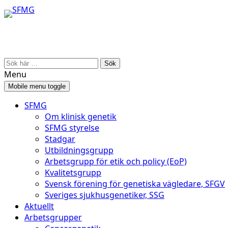
Skip
Skip
to
to
content
main
menu
Search
for:
Menu
Mobile menu toggle
SFMG
Om klinisk genetik
SFMG styrelse
Stadgar
Utbildningsgrupp
Arbetsgrupp för etik och policy (EoP)
Kvalitetsgrupp
Svensk förening för genetiska vägledare, SFGV
Sveriges sjukhusgenetiker, SSG
Aktuellt
Arbetsgrupper