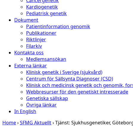
Cancergenetik
Kardiogenetik
Pediatrisk genetik
Dokument
Patientinformation genomik
Publikationer
Riktlinjer
Filarkiv
Kontakta oss
Medlemsansökan
Externa länkar
Klinisk genetik i Sverige (sjukvård)
Centrum för Sällsynta Diagnoser (CSD)
Klinisk och medicinsk genetik och genomik, for
Webbresurser för den genetiskt intresserade
Genetiska sällskap
Övriga länkar
In English
Home
›
SFMG Aktuellt
›
Tjänst: Sjukhusgenetiker, Götebor