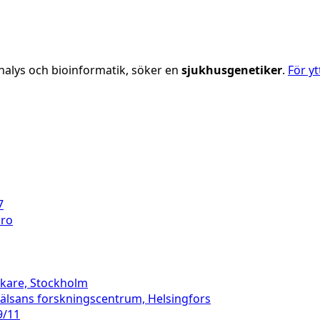
nalys och bioinformatik, söker en
sjukhusgenetiker
.
För y
7
bro
äkare, Stockholm
hälsans forskningscentrum, Helsingfors
9/11