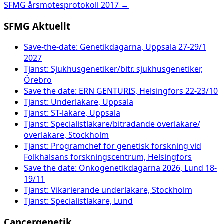
SFMG årsmötesprotokoll 2017
→
navigation
SFMG Aktuellt
Save-the-date: Genetikdagarna, Uppsala 27-29/1
2027
Tjänst: Sjukhusgenetiker/bitr. sjukhusgenetiker,
Örebro
Save the date: ERN GENTURIS, Helsingfors 22-23/10
Tjänst: Underläkare, Uppsala
Tjänst: ST-läkare, Uppsala
Tjänst: Specialistläkare/biträdande överläkare/
överläkare, Stockholm
Tjänst: Programchef för genetisk forskning vid
Folkhälsans forskningscentrum, Helsingfors
Save the date: Onkogenetikdagarna 2026, Lund 18-
19/11
Tjänst: Vikarierande underläkare, Stockholm
Tjänst: Specialistläkare, Lund
Cancergenetik