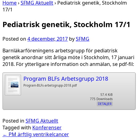
Home
›
SFMG Aktuellt
›
Pediatrisk genetik, Stockholm
17/1
Pediatrisk genetik, Stockholm 17/1
Posted on
4 december, 2017
by
SFMG
Barnläkarföreningens arbetsgrupp för pediatrisk
genetik anordnar sitt årliga möte i Stockholm, 17 januari
2018. För ytterligare information och anmälan, se pdf-fil:
Program BLFs Arbetsgrupp 2018
Program-BLFs-arbetsgrupp-2018.pdf
57.4 KiB
775 Downloads
DETALJER
Posted in
SFMG Aktuellt
Tagged with
Konferenser
Post
←
PM ärftlig ventrikelcancer