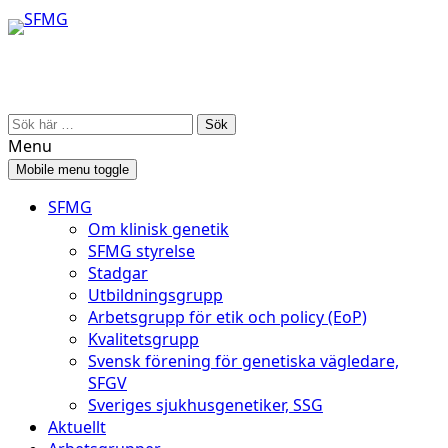
Skip
Skip
to
to
content
main
menu
Search
for:
Menu
Mobile menu toggle
SFMG
Om klinisk genetik
SFMG styrelse
Stadgar
Utbildningsgrupp
Arbetsgrupp för etik och policy (EoP)
Kvalitetsgrupp
Svensk förening för genetiska vägledare,
SFGV
Sveriges sjukhusgenetiker, SSG
Aktuellt