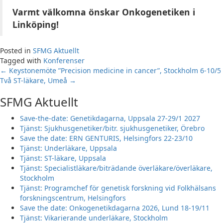
Varmt välkomna önskar Onkogenetiken i
Linköping!
Posted in
SFMG Aktuellt
Tagged with
Konferenser
Post
←
Keystonemöte ”Precision medicine in cancer”, Stockholm 6-10/5
Två ST-läkare, Umeå
→
navigation
SFMG Aktuellt
Save-the-date: Genetikdagarna, Uppsala 27-29/1 2027
Tjänst: Sjukhusgenetiker/bitr. sjukhusgenetiker, Örebro
Save the date: ERN GENTURIS, Helsingfors 22-23/10
Tjänst: Underläkare, Uppsala
Tjänst: ST-läkare, Uppsala
Tjänst: Specialistläkare/biträdande överläkare/överläkare,
Stockholm
Tjänst: Programchef för genetisk forskning vid Folkhälsans
forskningscentrum, Helsingfors
Save the date: Onkogenetikdagarna 2026, Lund 18-19/11
Tjänst: Vikarierande underläkare, Stockholm