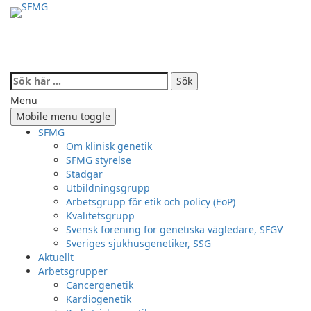
Skip
Skip
to
to
content
main
menu
Search
for:
Menu
Mobile menu toggle
SFMG
Om klinisk genetik
SFMG styrelse
Stadgar
Utbildningsgrupp
Arbetsgrupp för etik och policy (EoP)
Kvalitetsgrupp
Svensk förening för genetiska vägledare, SFGV
Sveriges sjukhusgenetiker, SSG
Aktuellt
Arbetsgrupper
Cancergenetik
Kardiogenetik