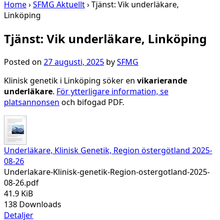
Home
›
SFMG Aktuellt
›
Tjänst: Vik underläkare,
Linköping
Tjänst: Vik underläkare, Linköping
Posted on
27 augusti, 2025
by
SFMG
Klinisk genetik i Linköping söker en
vikarierande
underläkare
.
För ytterligare information, se
platsannonsen
och bifogad PDF.
Underläkare, Klinisk Genetik, Region östergötland 2025-
08-26
Underlakare-Klinisk-genetik-Region-ostergotland-2025-
08-26.pdf
41.9 KiB
138 Downloads
Detaljer