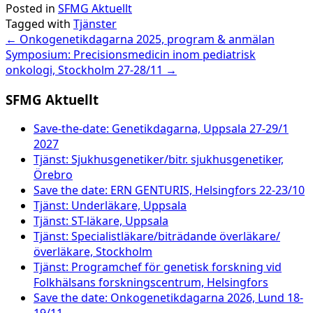
Posted in
SFMG Aktuellt
Tagged with
Tjänster
Post
←
Onkogenetikdagarna 2025, program & anmälan
Symposium: Precisionsmedicin inom pediatrisk
navigation
onkologi, Stockholm 27-28/11
→
SFMG Aktuellt
Save-the-date: Genetikdagarna, Uppsala 27-29/1
2027
Tjänst: Sjukhusgenetiker/bitr. sjukhusgenetiker,
Örebro
Save the date: ERN GENTURIS, Helsingfors 22-23/10
Tjänst: Underläkare, Uppsala
Tjänst: ST-läkare, Uppsala
Tjänst: Specialistläkare/biträdande överläkare/
överläkare, Stockholm
Tjänst: Programchef för genetisk forskning vid
Folkhälsans forskningscentrum, Helsingfors
Save the date: Onkogenetikdagarna 2026, Lund 18-