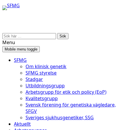
Skip
Skip
to
to
content
main
menu
Search
for:
Menu
Mobile menu toggle
SFMG
Om klinisk genetik
SFMG styrelse
Stadgar
Utbildningsgrupp
Arbetsgrupp för etik och policy (EoP)
Kvalitetsgrupp
Svensk förening för genetiska vägledare,
SFGV
Sveriges sjukhusgenetiker, SSG
Aktuellt