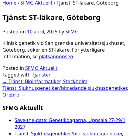
Home
›
SFMG Aktuellt
›
Tjänst: ST-läkare, Göteborg
Tjänst: ST-läkare, Göteborg
Posted on
10 april, 2025
by
SFMG
Klinisk genetik vid Sahlgrenska universitetssjukhuset,
Göteborg, söker en ST-läkare. För ytterligare
information, se
platsannonsen
.
Posted in
SFMG Aktuellt
Tagged with
Tjänster
Post
←
Tjänst: Bioinformatiker, Stockholm
Tjänst: Sjukhusgenetiker/biträdande sjukhusgenetiker,
navigation
Örebro
→
SFMG Aktuellt
Save-the-date: Genetikdagarna, Uppsala 27-29/1
2027
Tjänst: Sjukhusgenetiker/bitr. sjukhusgenetiker,