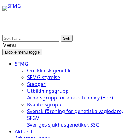
Skip
Skip
to
to
content
main
menu
Search
for:
Menu
Mobile menu toggle
SFMG
Om klinisk genetik
SFMG styrelse
Stadgar
Utbildningsgrupp
Arbetsgrupp för etik och policy (EoP)
Kvalitetsgrupp
Svensk förening för genetiska vägledare,
SFGV
Sveriges sjukhusgenetiker, SSG
Aktuellt