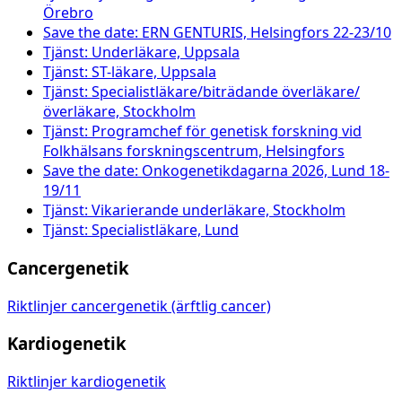
Örebro
Save the date: ERN GENTURIS, Helsingfors 22-23/10
Tjänst: Underläkare, Uppsala
Tjänst: ST-läkare, Uppsala
Tjänst: Specialistläkare/biträdande överläkare/
överläkare, Stockholm
Tjänst: Programchef för genetisk forskning vid
Folkhälsans forskningscentrum, Helsingfors
Save the date: Onkogenetikdagarna 2026, Lund 18-
19/11
Tjänst: Vikarierande underläkare, Stockholm
Tjänst: Specialistläkare, Lund
Cancergenetik
Riktlinjer cancergenetik (ärftlig cancer)
Kardiogenetik
Riktlinjer kardiogenetik