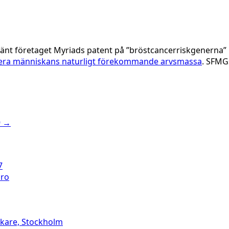
känt företaget Myriads patent på ”bröstcancerriskgenerna”
entera människans naturligt förekommande arvsmassa
. SFMG
9
→
7
bro
äkare, Stockholm