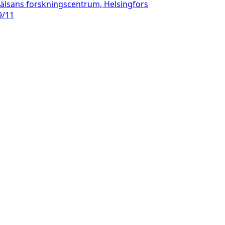
hälsans forskningscentrum, Helsingfors
9/11