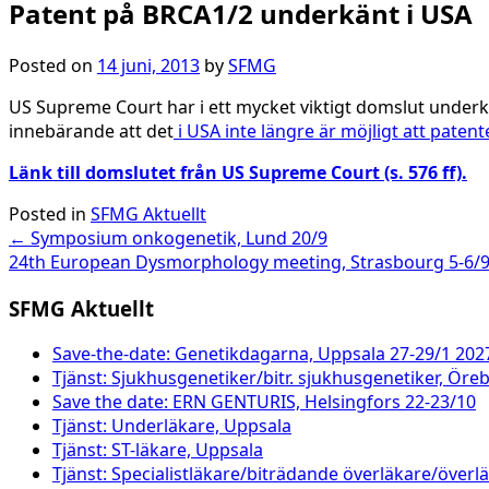
Patent på BRCA1/2 underkänt i USA
Posted on
14 juni, 2013
by
SFMG
US Supreme Court har i ett mycket viktigt domslut under
innebärande att det
i USA inte längre är möjligt att pat
Länk till domslutet från US Supreme Court (s. 576 ff).
Posted in
SFMG Aktuellt
Post
←
Symposium onkogenetik, Lund 20/9
24th European Dysmorphology meeting, Strasbourg 5-6/
navigation
SFMG Aktuellt
Save-the-date: Genetikdagarna, Uppsala 27-29/1 202
Tjänst: Sjukhusgenetiker/bitr. sjukhusgenetiker, Öre
Save the date: ERN GENTURIS, Helsingfors 22-23/10
Tjänst: Underläkare, Uppsala
Tjänst: ST-läkare, Uppsala
Tjänst: Specialistläkare/biträdande överläkare/överl