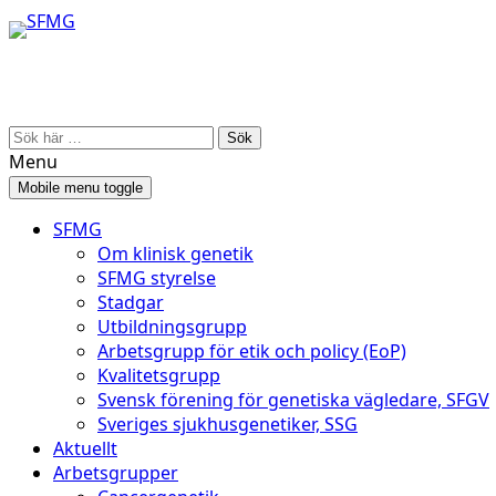
Skip
Skip
to
to
content
main
menu
Search
for:
Menu
Mobile menu toggle
SFMG
Om klinisk genetik
SFMG styrelse
Stadgar
Utbildningsgrupp
Arbetsgrupp för etik och policy (EoP)
Kvalitetsgrupp
Svensk förening för genetiska vägledare, SFGV
Sveriges sjukhusgenetiker, SSG
Aktuellt
Arbetsgrupper