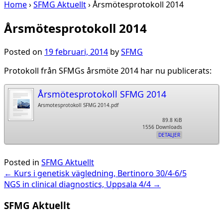
Home
›
SFMG Aktuellt
›
Årsmötesprotokoll 2014
Årsmötesprotokoll 2014
Posted on
19 februari, 2014
by
SFMG
Protokoll från SFMGs årsmöte 2014 har nu publicerats:
Årsmötesprotokoll SFMG 2014
Arsmotesprotokoll SFMG 2014.pdf
89.8 KiB
1556 Downloads
DETALJER
Posted in
SFMG Aktuellt
Post
←
Kurs i genetisk vägledning, Bertinoro 30/4-6/5
NGS in clinical diagnostics, Uppsala 4/4
→
navigation
SFMG Aktuellt