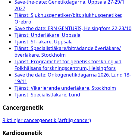
Save-the-date: Genetikdagarna, Uppsala 27-29/1
2027
Tjänst: Sjukhusgenetiker/bitr. sjukhusgenetiker,
Örebro
Save the date: ERN GENTURIS, Helsingfors 22-23/10
Tjänst: Underläkare, Uppsala
Tjänst: ST-läkare, Uppsala
Tjänst: Specialistläkare/biträdande överläkare/
överläkare, Stockholm
Tjänst: Programchef för genetisk forskning vid
Folkhälsans forskningscentrum, Helsingfors
Save the date: Onkogenetikdagarna 2026, Lund 18-
19/11
Tjänst: Vikarierande underläkare, Stockholm
Tjänst: Specialistläkare, Lund
Cancergenetik
Riktlinjer cancergenetik (ärftlig cancer)
Kardiogenetik