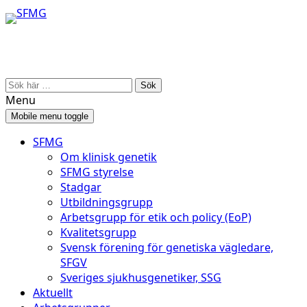
Skip
Skip
to
to
content
main
menu
Search
for:
Menu
Mobile menu toggle
SFMG
Om klinisk genetik
SFMG styrelse
Stadgar
Utbildningsgrupp
Arbetsgrupp för etik och policy (EoP)
Kvalitetsgrupp
Svensk förening för genetiska vägledare,
SFGV
Sveriges sjukhusgenetiker, SSG
Aktuellt